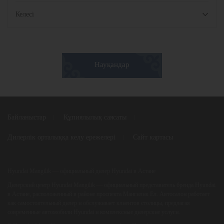
Келесі
Науқандар
Байланыстар
Құпиялылық саясаты
Дилерлік орталыққа келу ережелері
Сайт картасы
Hyundai Mangilik — официальный дилер Hyundai в Астане
Дилерский центр
Hyundai Mangilik
— официальный представитель бренда Hyundai
в Астане, расположенный в районе проспекта Мангилик Ел. Автосалон работает
как самостоятельный дилер и обслуживает клиентов столицы, предлагая
современные автомобили Hyundai и комплексные дилерские услуги.