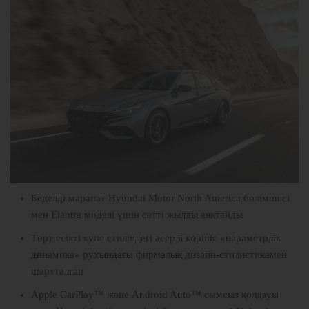
Беделді марапат Hyundai Motor North America бөлімшесі
мен Elantra моделі үшін сәтті жылды аяқтайды
Төрт есікті купе стиліндегі әсерлі көрініс «параметрлік
динамика» рухындағы фирмалық дизайн-стилистикамен
шартталған
Apple CarPlay™ және Android Auto™ сымсыз қолдауы