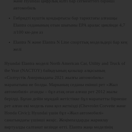
және Hyundai цифрлық кілті бар сегменттегі бірінші
автомобиль
Гибридті күштік қондырғысы бар тарихтағы алғашқы
Elantra седанының отын шығыны EPA аралас циклінде 4,7
л/100 км-ден аз
Elantra N және Elantra N Line спорттық модельдері бар кең
желі
Hyundai Elantra
моделі
North American Car, Utility and Truck of
the Year (NACTOY)
байқауының қазылар алқасының
«Солтүстік Америкадағы 2021 жылғы автомобиль»
марапатына ие болды. Марканың седаны екінші рет «Жыл
автомобилі» атанды – бұл атақ оған алғаш рет 2012 жылы
берілді. Бұған дейін мұндай жетістікке бұл марапатты бірнеше
рет алған екі модель ғана қол жеткізді (Chevrolet Corvette және
Honda Civic); Hyundai үшін бұл «Жыл автомобилі»
санатындағы үшінші жеңіс. Жеңімпаздарды жариялау
виртуалды салтанат кезінде өтті. Elantra жаңа моделінің