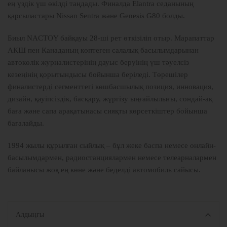
ең үздік үш өкілді таңдады. Финалда Elantra седанының
қарсыластары Nissan Sentra және Genesis G80 болды.
Биыл NACTOY байқауы 28-ші рет өткізіліп отыр. Марапаттар
АҚШ пен Канаданың көптеген салалық басылымдарынан
автокөлік журналистерінің дауыс беруінің үш тәуелсіз
кезеңінің қорытындысы бойынша беріледі. Төрешілер
финалистерді сегменттегі көшбасшылық позиция, инновация,
дизайн, қауіпсіздік, басқару, жүргізу ыңғайлылығы, сондай-ақ
баға және сапа арақатынасы сияқты көрсеткіштер бойынша
бағалайды.
1994 жылы құрылған сыйлық – бұл жеке баспа немесе онлайн-
басылымдармен, радиостанциялармен немесе телеарналармен
байланысы жоқ ең көне және беделді автомобиль сайысы.
Алдыңғы