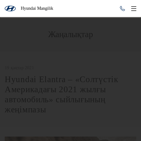
Hyundai Mangilik
Жаңалықтар
19 қаңтар 2021
Hyundai Elantra – «Солтүстік
Америкадағы 2021 жылғы
автомобиль» сыйлығының
жеңімпазы