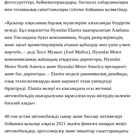
фотосуреттері, бейнематериалдары, баспасөз хабарламалары
мен техникалық сипаттамалары сілтеме бойынша қолжетімді.
«Қазылар алқасының барлық мүшелеріне алғысымды білдіргім
келеді. Бұл марапатты Hyundai Elantra шығарылатын Алабама
мен Ульсандағы бүкіл компанияның, біздің дилерлеріміздің
және зауыт қызметкерлерінің атынан қабылдау мен үшін үлкен
мәртебе, – деді Хосе Муньос (José Muñoz), Hyundai Motor
компаниясының жаһандық атқарушы директоры, Hyundai
Motor North America және Hyundai Motor America президенті
және бас директоры. – Elantra моделі динамикалық дизайнды,
озық технологияларды және көрнекті отын үнемдеуді
біріктіреді. Elantra иелері өз класындағы осы жетекші
автомобильдің шығарылуына жұмсалған күш-жігердің көлемін
бағалай алады».
40-тан астам автомобильді сынау және бағалау нәтижелері
бойынша қазылар алқасы 2021 жылғы финалға шыққан жеңіл
автомобильдер, кроссоверлер және пикаптар санаттарындағы