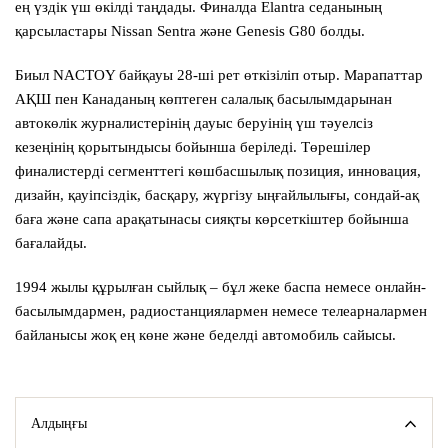
ең үздік үш өкілді таңдады. Финалда Elantra седанының
қарсыластары Nissan Sentra және Genesis G80 болды.
Биыл NACTOY байқауы 28-ші рет өткізіліп отыр. Марапаттар
АҚШ пен Канаданың көптеген салалық басылымдарынан
автокөлік журналистерінің дауыс беруінің үш тәуелсіз
кезеңінің қорытындысы бойынша беріледі. Төрешілер
финалистерді сегменттегі көшбасшылық позиция, инновация,
дизайн, қауіпсіздік, басқару, жүргізу ыңғайлылығы, сондай-ақ
баға және сапа арақатынасы сияқты көрсеткіштер бойынша
бағалайды.
1994 жылы құрылған сыйлық – бұл жеке баспа немесе онлайн-
басылымдармен, радиостанциялармен немесе телеарналармен
байланысы жоқ ең көне және беделді автомобиль сайысы.
Алдыңғы