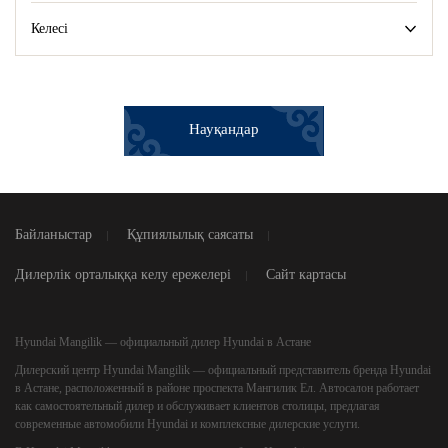
Келесі
Науқандар
Байланыстар
Құпиялылық саясаты
Дилерлік орталыққа келу ережелері
Сайт картасы
Hyundai Mangilik — официальный дилер Hyundai в Астане
Дилерский центр
Hyundai Mangilik
— официальный представитель бренда Hyundai
в Астане, расположенный в районе проспекта Мангилик Ел. Автосалон работает
как самостоятельный дилер и обслуживает клиентов столицы, предлагая
современные автомобили Hyundai и комплексные дилерские услуги.