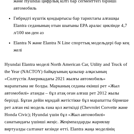
және Hyundai цифрлық кілті бар сегменттегі бірінші
автомобиль
Гибридті күштік қондырғысы бар тарихтағы алғашқы
Elantra седанының отын шығыны EPA аралас циклінде 4,7
л/100 км-ден аз
Elantra N және Elantra N Line спорттық модельдері бар кең
желі
Hyundai Elantra
моделі
North American Car, Utility and Truck of
the Year (NACTOY)
байқауының қазылар алқасының
«Солтүстік Америкадағы 2021 жылғы автомобиль»
марапатына ие болды. Марканың седаны екінші рет «Жыл
автомобилі» атанды – бұл атақ оған алғаш рет 2012 жылы
берілді. Бұған дейін мұндай жетістікке бұл марапатты бірнеше
рет алған екі модель ғана қол жеткізді (Chevrolet Corvette және
Honda Civic); Hyundai үшін бұл «Жыл автомобилі»
санатындағы үшінші жеңіс. Жеңімпаздарды жариялау
виртуалды салтанат кезінде өтті. Elantra жаңа моделінің