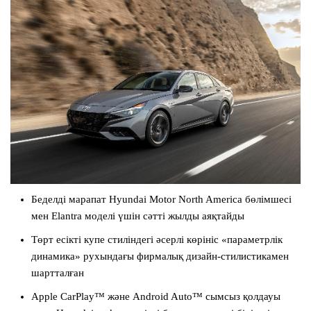
Беделді марапат Hyundai Motor North America бөлімшесі
мен Elantra моделі үшін сәтті жылды аяқтайды
Төрт есікті купе стиліндегі әсерлі көрініс «параметрлік
динамика» рухындағы фирмалық дизайн-стилистикамен
шартталған
Apple CarPlay™ және Android Auto™ сымсыз қолдауы