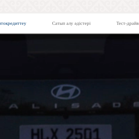
втокредиттеу
Сатып алу әдістері
Тест-драйв