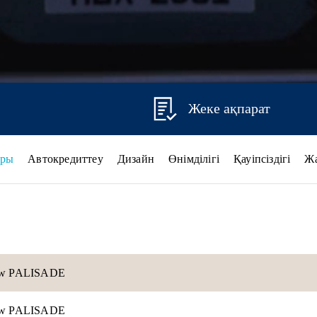
Жеке ақпарат
ары
Автокредиттеу
Дизайн
Өнімділігі
Қауіпсіздігі
Ж
new PALISADE
new PALISADE