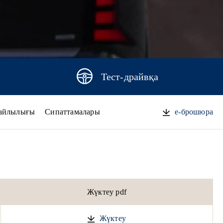
Тест-драйвқа
айлылығы
Сипаттамалары
e-брошюра
Жүктеу pdf
Жүктеу