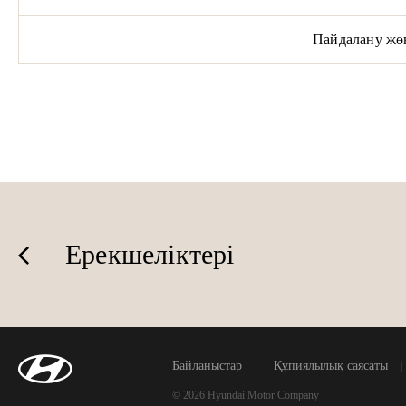
Пайдалану жөн
Ерекшеліктері
Байланыстар
Құпиялылық саясаты
© 2026 Hyundai Motor Company