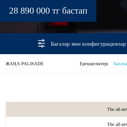
28 890 000 тг бастап
Бағалар мен конфигурациялар
ЖАҢА PALISADE
Ерекшеліктері
Бағал
Жаңа PALISADE
The all-
The all-