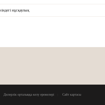
індегі нұсқаулық
Дилерлік орталыққа келу ережелері
Сайт картасы