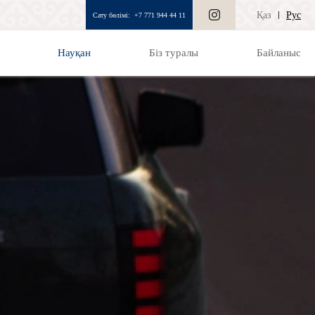
Қаз
Рус
Сату бөлімі:
+7 771 944 44 11
Науқан
Біз туралы
Байланыс