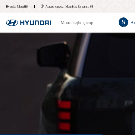
Hyundai Mangilik
Астана қаласы, Мәңгілік Ел даңғ., 68
Модельдік қатар
А