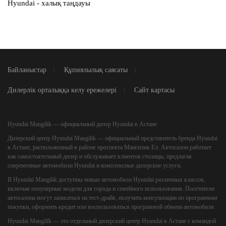
Hyundai - халық таңдауы
Байланыстар
Құпиялылық саясаты
Дилерлік орталыққа келу ережелері
Сайт картасы
Hyundai Mangilik — официальный дилер Hyundai в Астане
Дилерский центр
Hyundai Mangilik
— официальный представитель бренда Hyundai
в Астане, расположенный в районе проспекта Мангилик Ел. Автосалон работает
как самостоятельный дилер и обслуживает клиентов столицы, предлагая
современные автомобили Hyundai и комплексные дилерские услуги.
В Hyundai Mangilik доступны новые автомобили Hyundai различных классов,
включая популярные модели для города и семейного использования. Посетители
автосалона могут записаться на тест-драйв, получить консультации по программам
покупки, оформить кредит или воспользоваться программой обмена автомобиля.
Hyundai Mangilik — это отдельный дилерский центр Hyundai в Астане с командой