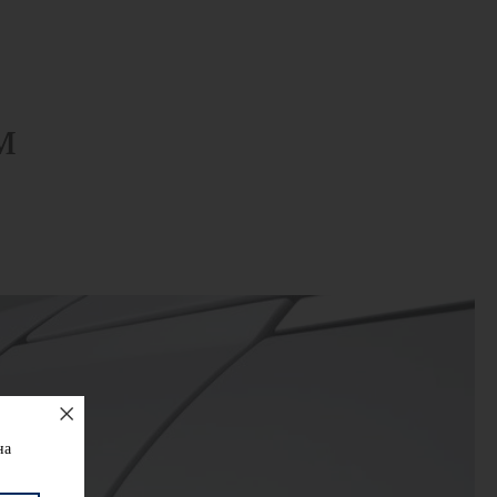
м
.
на