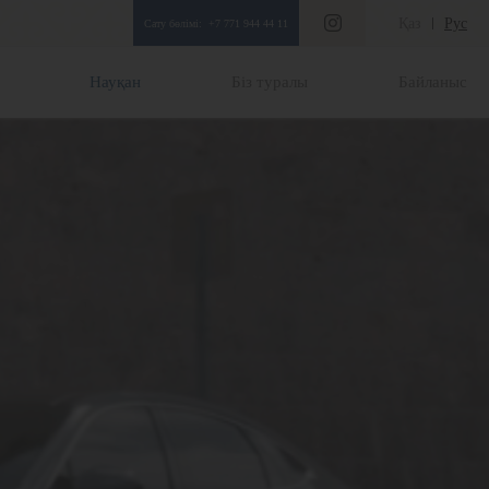
Қаз
Рус
Сату бөлімі:
+7 771 944 44 11
Науқан
Біз туралы
Байланыс