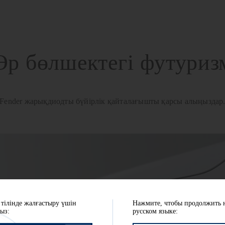
Әр бөлшектегі футуриз
Fender жарықдиодты бүйірлік қайталағышты қарсы алыңыздар
 тілінде жалғастыру үшін
Нажмите, чтобы продолжить 
ыз:
русском языке: