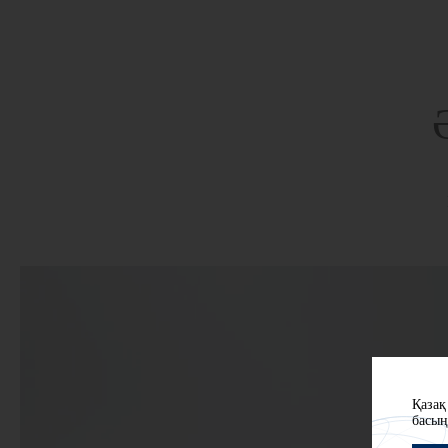
Қазақ
басың