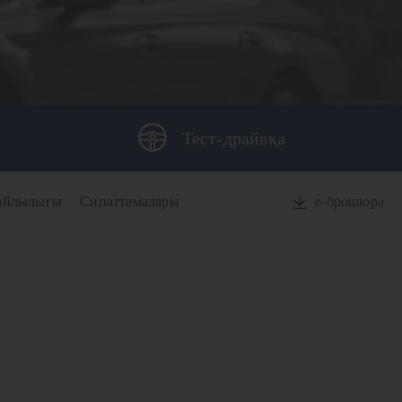
Тест-драйвқа
айлылығы
Сипаттамалары
e-брошюра