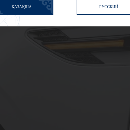
ҚАЗАҚША
РУССКИЙ