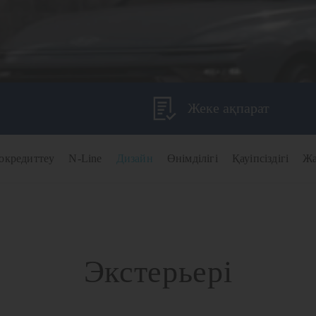
Жеке ақпарат
окредиттеу
N-Line
Дизайн
Өнімділігі
Қауіпсіздігі
Ж
Экстерьері