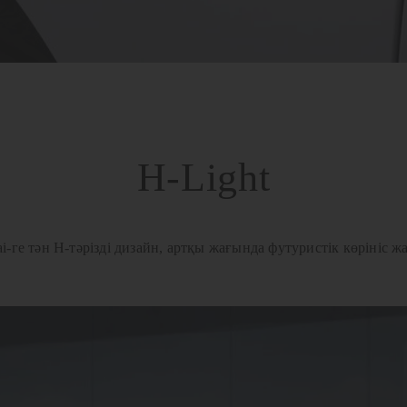
H-Light
i-ге тән H-тәрізді дизайн, артқы жағында футуристік көрініс ж