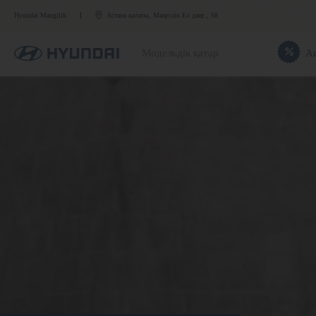
Hyundai Mangilik
Астана қаласы, Мәңгілік Ел даңғ., 68
Модельдік қатар
А