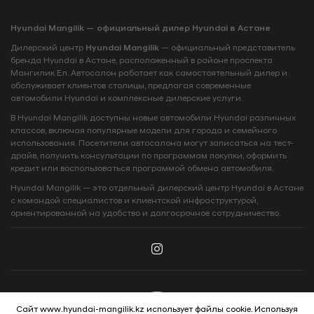
Hyundai Mangilik — официальный дилер Hyundai в Астане
Дилерский центр
Hyundai Mangilik
— официальный представитель
бренда Hyundai в Астане, расположенный в районе проспекта
Мангилик Ел. Автосалон работает как самостоятельный дилер и
обслуживает клиентов столицы, предлагая современные
автомобили Hyundai и комплексные дилерские услуги.
В Hyundai Mangilik доступны новые автомобили Hyundai различных
классов, включая популярные модели для города и семейного
использования. Посетители автосалона могут записаться на тест-
драйв, получить консультации по программам покупки, оформить
кредит или воспользоваться программой обмена автомобиля.
Hyundai Mangilik — это отдельный дилерский центр Hyundai в Астане
с командой специалистов и клиентской инфраструктурой,
ориентированной на удобство и долгосрочное сотрудничество.
Сайт www.hyundai-mangilik.kz использует файлы cookie. Используя