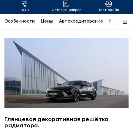
Цены
Оставить запрос
Тест-драйв
SONATA
Особенности
Цены
Автокредитование
N-Line
Д
Глянцевая декоративная решётка
радиатора.