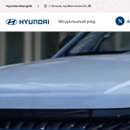
Hyundai Mangilik
г. Астана, пр.Мангилик Ел, 68
Модельный ряд
А