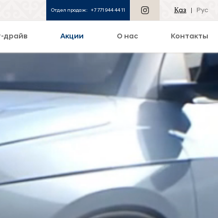
Қаз
Рус
Отдел продаж:
+7 771 944 44 11
т-драйв
Акции
О нас
Контакты