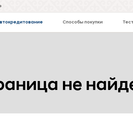
8
втокредитование
Способы покупки
Тес
раница не найд