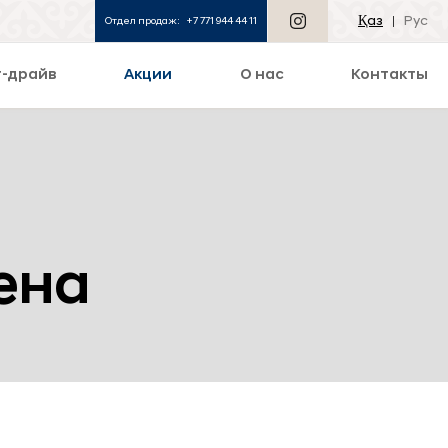
Қаз
Рус
Отдел продаж:
+7 771 944 44 11
т-драйв
Акции
О нас
Контакты
ена