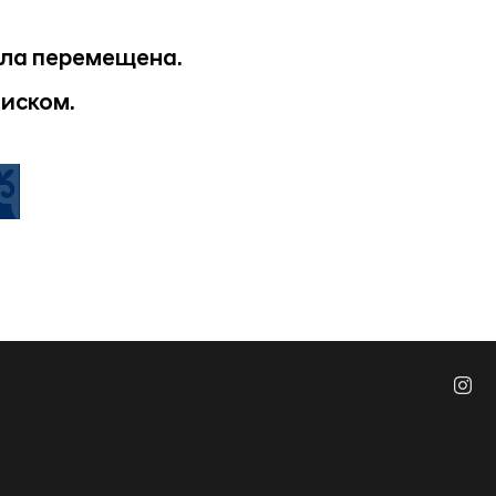
ыла перемещена.
оиском.