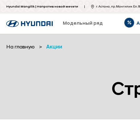
Hyundai Mangilik | Напротив новой мечети
г. Астана, пр.Мангилик Ел, 6
Модельный ряд
А
На главную
>
Акции
Ст