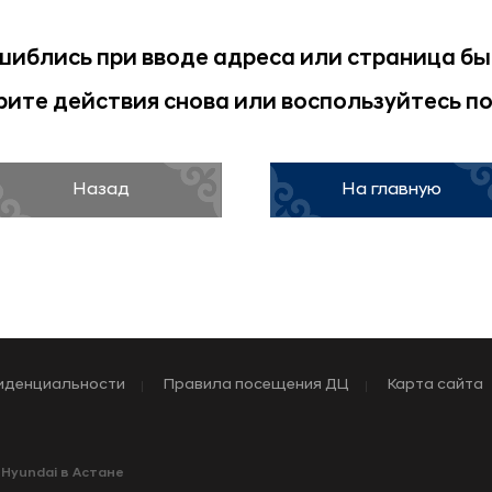
шиблись при вводе адреса или страница б
ите действия снова или воспользуйтесь п
Назад
На главную
иденциальности
Правила посещения ДЦ
Карта сайта
 Hyundai в Астане