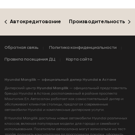
Автокредитование
Производительность
Обратная связь
Политика конфиденциальности
Правила посещения ДЦ
Карта сайта
Hyundai Mangilik — официальный дилер Hyundai в Астане
Дилерский центр
Hyundai Mangilik
— официальный представитель
бренда Hyundai в Астане, расположенный в районе проспекта
Мангилик Ел. Автосалон работает как самостоятельный дилер и
обслуживает клиентов столицы, предлагая современные
автомобили Hyundai и комплексные дилерские услуги.
В Hyundai Mangilik доступны новые автомобили Hyundai различных
классов, включая популярные модели для города и семейного
использования. Посетители автосалона могут записаться на тест-
драйв, получить консультации по программам покупки, оформить