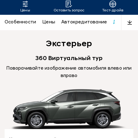
Цены
Оставить запрос
Тест-драйв
TUCSON
Особенности
Цены
Автокредитование
Дизайн
Экстерьер
360 Виртуальный тур
Поворачивайте изображение автомобиля влево или
вправо