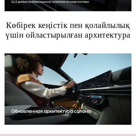
Көбірек кеңістік пен қолайлылық
үшін ойластырылған архитектура