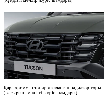
(күндізгі мөлдір жүріс шамдары)
Қара хроммен тонировкаланған радиатор торы
(жасырын күндізгі жүріс шамдары)