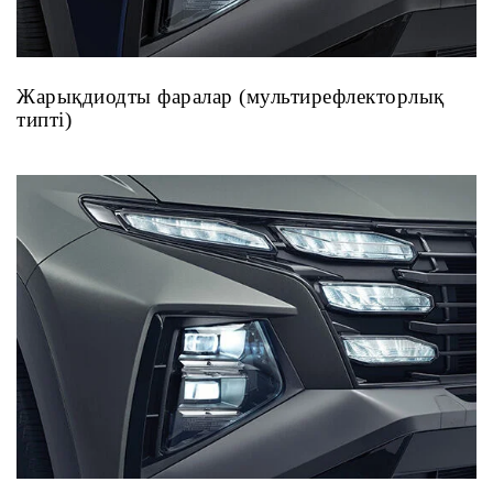
Жарықдиодты фаралар (мультирефлекторлық
типті)