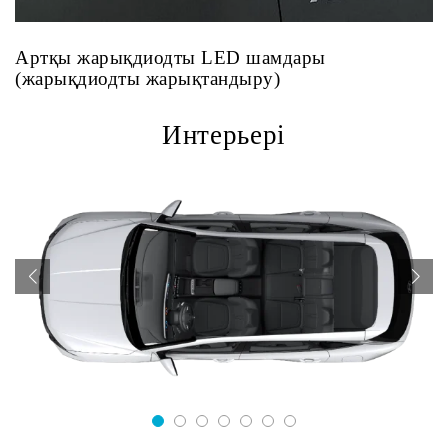
Артқы жарықдиодты LED шамдары
(жарықдиодты жарықтандыру)
Интерьері