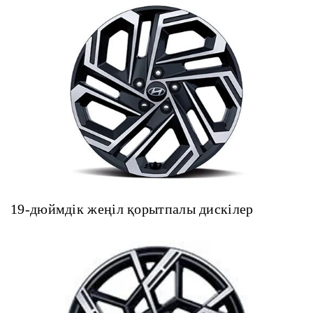
19-дюймдік жеңіл қорытпалы дискілер