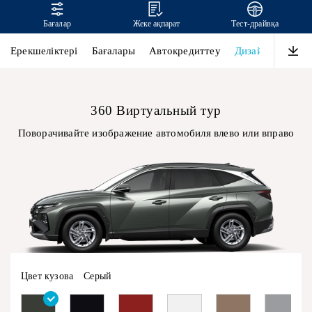
Бағалар
Жеке ақпарат
Тест-драйвқа
TUCSON
Ерекшеліктері
Бағалары
Автокредиттеу
Дизайн
Өнімді
360 Виртуальный тур
Поворачивайте изображение автомобиля влево или вправо
Цвет кузова
Серый