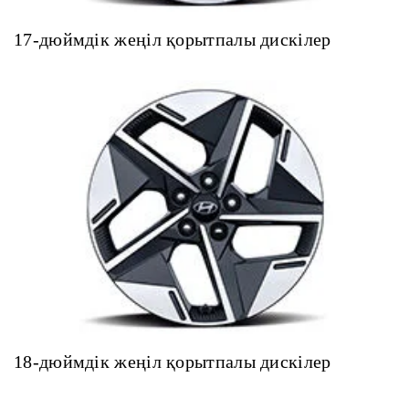
17-дюймдік жеңіл қорытпалы дискілер
18-дюймдік жеңіл қорытпалы дискілер