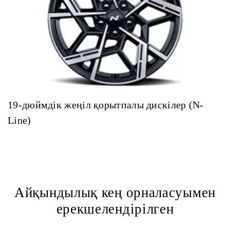
19-дюймдік жеңіл қорытпалы дискілер (N-
Line)
Айқындылық кең орналасуымен
ерекшелендірілген