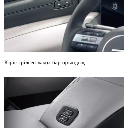
Кірістірілген жады бар орындық