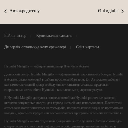
Автокредиттеу
Өнімділігі
Байланыстар
Құпиялылық саясаты
Дилерлік орталыққа келу ережелері
Сайт картасы
Hyundai Mangilik — официальный дилер Hyundai в Астане
Дилерский центр
Hyundai Mangilik
— официальный представитель бренда Hyundai
в Астане, расположенный в районе проспекта Мангилик Ел. Автосалон работает
как самостоятельный дилер и обслуживает клиентов столицы, предлагая
современные автомобили Hyundai и комплексные дилерские услуги.
В Hyundai Mangilik доступны новые автомобили Hyundai различных классов,
включая популярные модели для города и семейного использования. Посетители
автосалона могут записаться на тест-драйв, получить консультации по программам
покупки, оформить кредит или воспользоваться программой обмена автомобиля.
Hyundai Mangilik — это отдельный дилерский центр Hyundai в Астане с командой
специалистов и клиентской инфраструктурой, ориентированной на удобство и