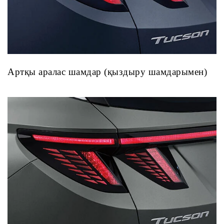
Артқы аралас шамдар (қыздыру шамдарымен)