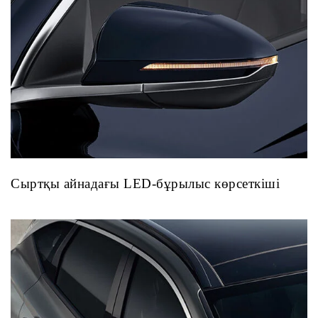
Сыртқы айнадағы LED-бұрылыс көрсеткіші