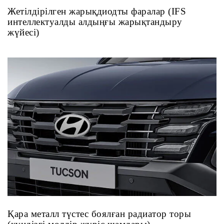
Жетілдірілген жарықдиодты фаралар (IFS
интеллектуалды алдыңғы жарықтандыру
жүйесі)
Қара металл түстес боялған радиатор торы