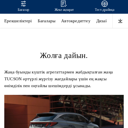
Бағалар
Жеке ақпарат
Тест-драйвқа
TUCSON
Ерекшеліктері
Бағалары
Автокредиттеу
Дизайн
Өнімді
Жолға дайын.
Жаңа буынды күштік агрегаттармен жабдықталған жаңа
TUCSON әртүрлі жүргізу жағдайлары үшін ең жақсы
өнімділік пен оңтайлы шешімдерді ұсынады.