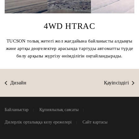
4WD HTRAC
TUCSON толық жетегі жол жағдайына байланысты алдыңғы
және артқы дөңгелектер арасында тартуды автоматты түрде
бөлу арқылы жүргізу өнімділігін оңтайландырады.
Дизайн
Қауіпсіздігі
Байланыстар
Құпиялылық саясаты
Дилерлік орталыққа келу ережелері
Сайт картасы