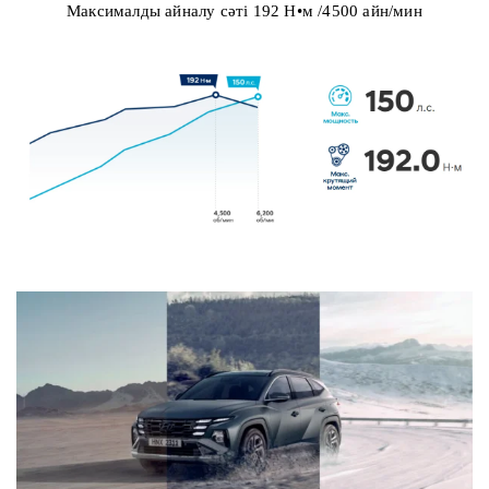
Максималды айналу сәті 192 Н•м /4500 айн/мин