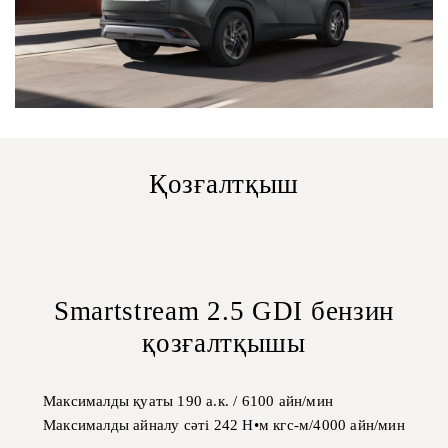
Қозғалтқыш
Smartstream 2.5 GDI бензин
қозғалтқышы
Максималды қуаты 190 а.к. / 6100 айн/мин
Максималды айналу сәті 242 Н•м кгс-м/4000 айн/мин