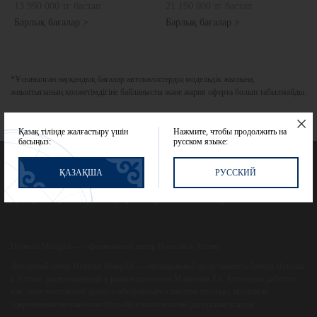
13 990 000 тг бастап
21 190 000 тг бастап
Барлық бағалар >
Барлық бағалар >
*Ұсынылған науқандық бағалар автокөліктердің модельдік жылына,
жиынтығының қолжетімдігіне байланысты және жария оферта болып табылмайды.
Қазақ тілінде жалғастыру үшін
Нажмите, чтобы продолжить на
басыңыз:
русском языке:
Байланыстар
Құпиялылық саясаты
ҚАЗАҚША
РУССКИЙ
Дилерлік орталыққа келу ережелері
Сайт картасы
Hyundai Mangilik — официальный дилер Hyundai в Астане
Дилерский центр
Hyundai Mangilik
— официальный представитель бренда Hyundai
в Астане, расположенный в районе проспекта Мангилик Ел. Автосалон работает
как самостоятельный дилер и обслуживает клиентов столицы, предлагая
современные автомобили Hyundai и комплексные дилерские услуги.