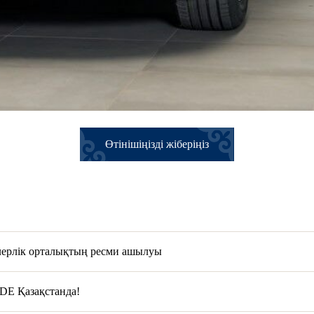
Өтінішіңізді жіберіңіз
лерлік орталықтың ресми ашылуы
DE Қазақстанда!