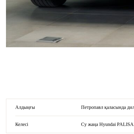
Алдыңғы
Петропавл қаласында ди
Келесі
Су жаңа Hyundai PALISA