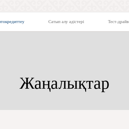
втокредиттеу
Сатып алу әдістері
Тест-драйв
Жаңалықтар