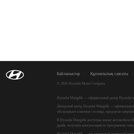
Байланыстар
Құпиялылық саясаты
© 2026 Hyundai Motor Company
Hyundai Mangilik — официальный дилер Hyundai в
Дилерский центр
Hyundai Mangilik
— официальный п
обслуживает клиентов столицы, предлагая соврем
В Hyundai Mangilik доступны новые автомобили Hy
драйв, получить консультации по программам пок
Hyundai Mangilik — это отдельный дилерский цент