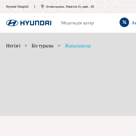
Hyundai Mangilik
Астана қаласы, Мәңгілік Ел даңғ., 68
Модельдік қатар
А
Негізгі
>
Біз туралы
>
Жаңалықтар