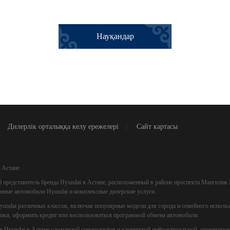
Науқандар
Дилерлік орталыққа келу ережелері
Сайт картасы
 Астане
редставитель бренда Hyundai в Астане, расположенный в районе проспекта Мангилик Е
енные автомобили Hyundai и комплексные дилерские услуги.
undai различных классов, включая популярные модели для города и семейного использов
упки, оформить кредит или воспользоваться программой обмена автомобиля.
р Hyundai в Астане с командой специалистов и клиентской инфраструктурой, ориентиров