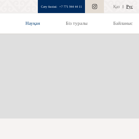
Қаз
Рус
Сату бөлімі:
+7 771 944 44 11
Науқан
Біз туралы
Байланыс