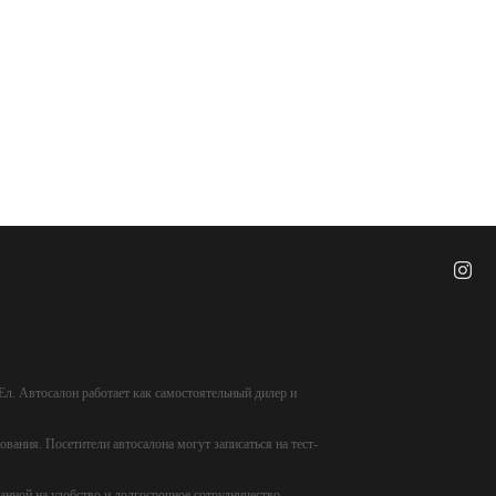
л. Автосалон работает как самостоятельный дилер и
ания. Посетители автосалона могут записаться на тест-
анной на удобство и долгосрочное сотрудничество.