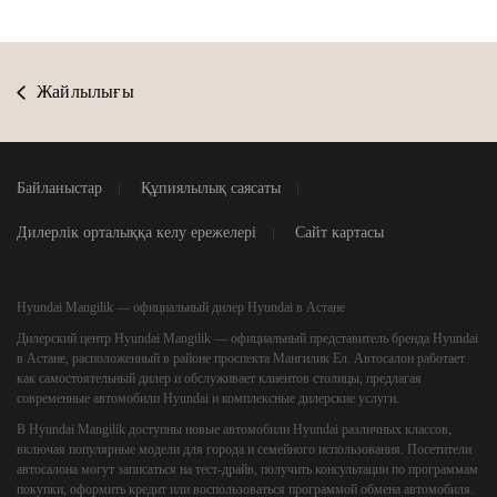
Жайлылығы
Байланыстар
Құпиялылық саясаты
Дилерлік орталыққа келу ережелері
Сайт картасы
Hyundai Mangilik — официальный дилер Hyundai в Астане
Дилерский центр
Hyundai Mangilik
— официальный представитель бренда Hyundai
в Астане, расположенный в районе проспекта Мангилик Ел. Автосалон работает
как самостоятельный дилер и обслуживает клиентов столицы, предлагая
современные автомобили Hyundai и комплексные дилерские услуги.
В Hyundai Mangilik доступны новые автомобили Hyundai различных классов,
включая популярные модели для города и семейного использования. Посетители
автосалона могут записаться на тест-драйв, получить консультации по программам
покупки, оформить кредит или воспользоваться программой обмена автомобиля.