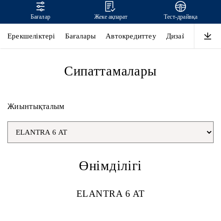
Бағалар
Жеке ақпарат
Тест-драйвқа
ELANTRA
Ерекшеліктері
Бағалары
Автокредиттеу
Дизайны
Өнім
Сипаттамалары
Жиынтықталым
Өнімділігі
ELANTRA 6 AT