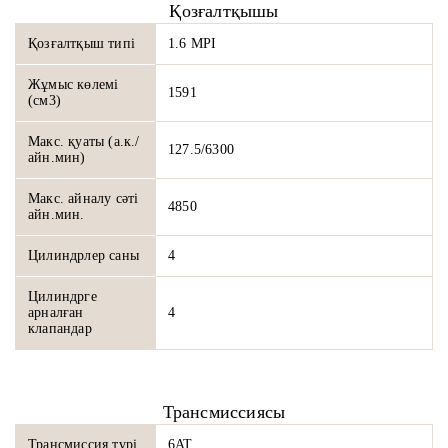
Қозғалтқышы
Қозғалтқыш типі
1.6 MPI
Жұмыс көлемі
1591
(см3)
Макс. қуаты (а.к./
127.5/6300
айн.мин)
Макс. айналу сәті
4850
айн.мин.
Цилиндрлер саны
4
Цилиндрге
арналған
4
клапандар
Трансмиссиясы
Трансмиссия түрі
6AT