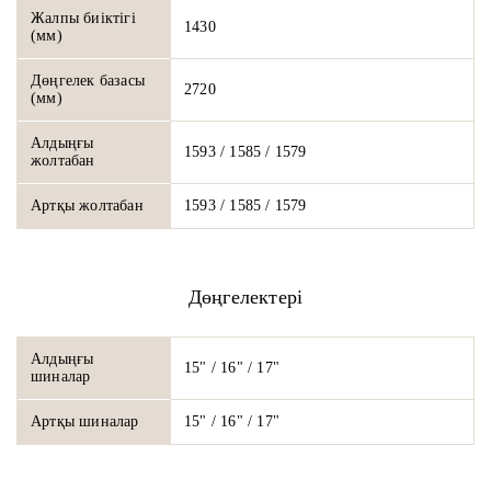
Жалпы биіктігі
1430
(мм)
Дөңгелек базасы
2720
(мм)
Алдыңғы
1593 / 1585 / 1579
жолтабан
Артқы жолтабан
1593 / 1585 / 1579
Дөңгелектері
Алдыңғы
15" / 16" / 17"
шиналар
Артқы шиналар
15" / 16" / 17"