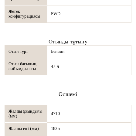
Жетек
FWD
конфигурациясы
Отынды тұтыну
Отын түрі
Бензин
Отын багының
47 л
сыйымдылығы
Өлшемі
Жалпы ұзындығы
4710
(мм)
Жалпы ені (мм)
1825