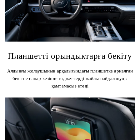
Планшетті орындықтарға бекіту
Алдыңғы жолаушының арқалығындағы планшетке арналған
бекітпе сапар кезінде гаджеттерді жайлы пайдалануды
қамтамасыз етеді