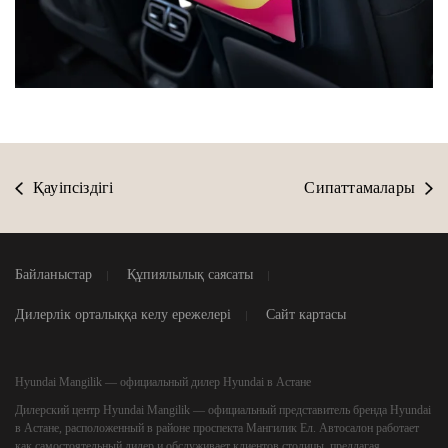
Қауіпсіздігі
Сипаттамалары
Байланыстар
Құпиялылық саясаты
Дилерлік орталыққа келу ережелері
Сайт картасы
Hyundai Mangilik — официальный дилер Hyundai в Астане
Дилерский центр
Hyundai Mangilik
— официальный представитель бренда Hyundai
в Астане, расположенный в районе проспекта Мангилик Ел. Автосалон работает
как самостоятельный дилер и обслуживает клиентов столицы, предлагая