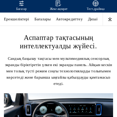
Бағалар
Жеке ақпарат
Тест-драйвқа
MUFASA
Ерекшеліктері
Бағалары
Автокредиттеу
Дизайн
Қауіпс
Аспаптар тақтасының
интеллектуалды жүйесі.
Сандық бақылау тақтасы мен мультимедиялық сенсорлық
экранды біріктіретін үлкен екі экранды панель. Айқын кескін
мен толық түсті режим соңғы технологияларды толығымен
көрсетеді және барынша ыңғайлы қабылдауды қамтамасыз
етеді.