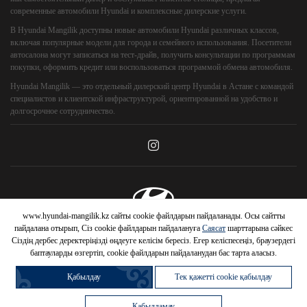
современные автомобили Hyundai и комплексные дилерские услуги.
В Hyundai Mangilik доступны новые автомобили Hyundai различных классов,
включая популярные модели для города и семейного использования. Посетители
автосалона могут записаться на тест-драйв, получить консультации по программам
покупки, оформить кредит или воспользоваться программой обмена автомобиля.
Hyundai Mangilik — это отдельный дилерский центр Hyundai в Астане с командой
специалистов и клиентской инфраструктурой, ориентированной на удобство и
долгосрочное сотрудничество.
www.hyundai-mangilik.kz сайты cookie файлдарын пайдаланады. Осы сайтты
© 2026 Hyundai Motor Company
пайдалана отырып, Сіз cookie файлдарын пайдалануға
Саясат
шарттарына сәйкес
Сіздің дербес деректеріңізді өңдеуге келісім бересіз. Егер келіспесеңіз, браузердегі
баптауларды өзгертіп, cookie файлдарын пайдаланудан бас тарта аласыз.
Қабылдау
Тек қажетті cookie қабылдау
HYUNDAI
Қабылдамау