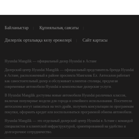
Байланыстар
Құпиялылық саясаты
Дилерлік орталыққа келу ережелері
Сайт картасы
Hyundai Mangilik — официальный дилер Hyundai в Астане
Дилерский центр
Hyundai Mangilik
— официальный представитель бренда Hyundai
в Астане, расположенный в районе проспекта Мангилик Ел. Автосалон работает
как самостоятельный дилер и обслуживает клиентов столицы, предлагая
современные автомобили Hyundai и комплексные дилерские услуги.
В Hyundai Mangilik доступны новые автомобили Hyundai различных классов,
включая популярные модели для города и семейного использования. Посетители
автосалона могут записаться на тест-драйв, получить консультации по программам
покупки, оформить кредит или воспользоваться программой обмена автомобиля.
Hyundai Mangilik — это отдельный дилерский центр Hyundai в Астане с командой
специалистов и клиентской инфраструктурой, ориентированной на удобство и
долгосрочное сотрудничество.